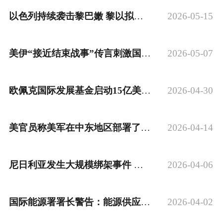
以色列持续袭击黎巴嫩 黎以拟举行新一轮会谈
2026-05-15
南非旅游
美伊“接近结束战事”传言刺激国际油价波动
2026-05-07
欧佩克国际发展基金启动15亿美元援助计划
2026-04-30
美官员称美军在中东地区部署了16艘军舰
2026-04-14
尼日利亚发生大规模绑架事件 超150人被绑架
2026-04-06
国际能源署署长警告：能源供应短缺状况将加剧
2026-04-02