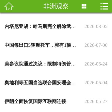


非洲观察

新闻
热点
内塔尼亚胡：哈马斯完全解除武装前不会从加沙撤军
2026-08-05
南非
中国
中国每出口5辆摩托车，就有1辆来自江门
2026-07-06
华社
美参议院通过决议：限制特朗普对伊朗战争权力
2026-06-24
非洲观察
奥地利等五国当选联合国安理会非常任理事国
2026-06-04
图库
移民专栏
伊朗全面恢复国际互联网连接
2026-05-27
English